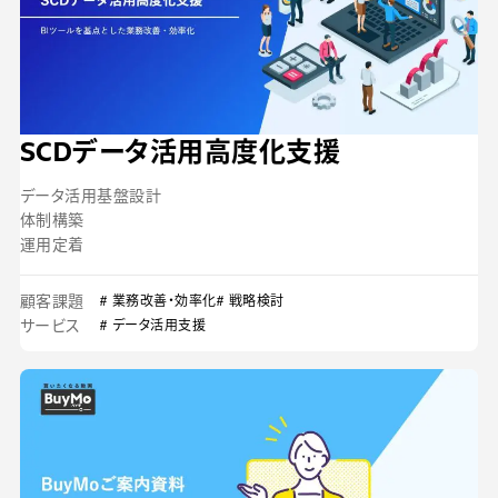
SCDデータ活用高度化支援
データ活用基盤設計
体制構築
運用定着
顧客課題
# 業務改善・効率化
# 戦略検討
サービス
# データ活用支援