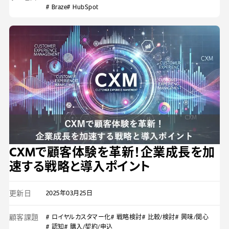
# Braze
# HubSpot
CXMで顧客体験を革新！企業成長を加
速する戦略と導入ポイント
更新日
2025年03月25日
顧客課題
# ロイヤルカスタマー化
# 戦略検討
# 比較/検討
# 興味/関心
# 認知
# 購入/契約/申込