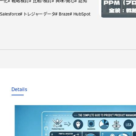
マー化
# 戦略検討
# 比較/検討
# 興味/関心
# 認知
 Salesforce
# トレジャーデータ
# Braze
# HubSpot
Details