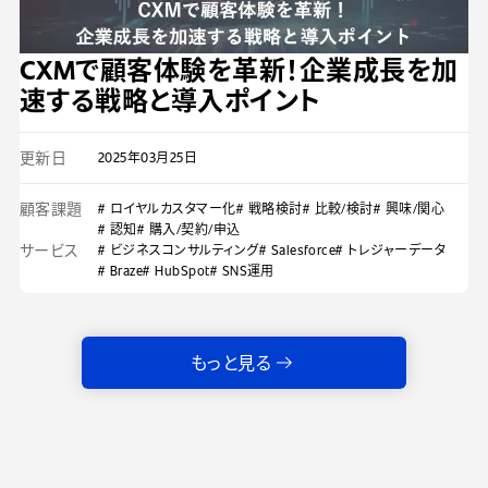
CXMで顧客体験を革新！企業成長を加
速する戦略と導入ポイント
更新日
2025年03月25日
顧客課題
# ロイヤルカスタマー化
# 戦略検討
# 比較/検討
# 興味/関心
# 認知
# 購入/契約/申込
サービス
# ビジネスコンサルティング
# Salesforce
# トレジャーデータ
# Braze
# HubSpot
# SNS運用
もっと見る