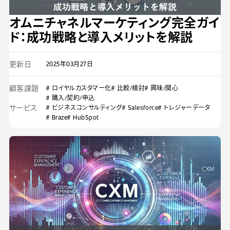
オムニチャネルマーケティング完全ガイ
ド：成功戦略と導入メリットを解説
更新日
2025年03月27日
顧客課題
# ロイヤルカスタマー化
# 比較/検討
# 興味/関心
# 購入/契約/申込
サービス
# ビジネスコンサルティング
# Salesforce
# トレジャーデータ
# Braze
# HubSpot