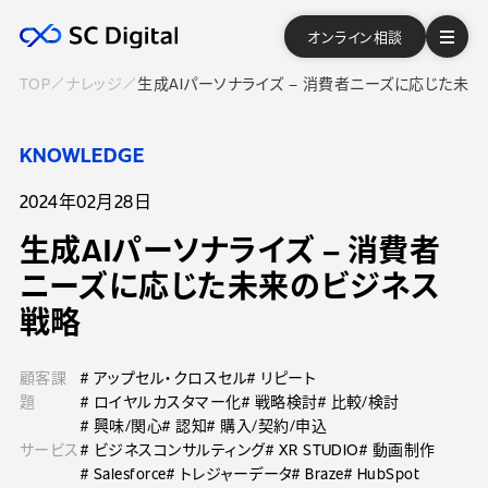
オンライン相談
TOP
ナレッジ
生成AIパーソナライズ – 消費者ニーズに応じた未
KNOWLEDGE
2024年02月28日
生成AIパーソナライズ – 消費者
ニーズに応じた未来のビジネス
戦略
顧客課
# アップセル・クロスセル
# リピート
題
# ロイヤルカスタマー化
# 戦略検討
# 比較/検討
# 興味/関心
# 認知
# 購入/契約/申込
サービス
# ビジネスコンサルティング
# XR STUDIO
# 動画制作
# Salesforce
# トレジャーデータ
# Braze
# HubSpot