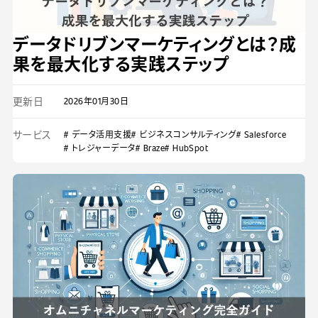
データドリブンマーケティングとは？成
果を最大化する実践ステップ
更新日
2026年01月30日
サービス
# データ活用支援
# ビジネスコンサルティング
# Salesforce
# トレジャーデータ
# Braze
# HubSpot