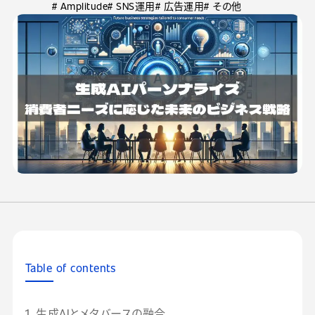
# Amplitude
# SNS運用
# 広告運用
# その他
Table of contents
1. 生成AIとメタバースの融合