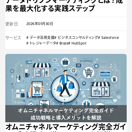
果を最大化する実践ステップ
更新日
2026年01月30日
サービス
# データ活用支援
# ビジネスコンサルティング
# Salesforce
# トレジャーデータ
# Braze
# HubSpot
オムニチャネルマーケティング完全ガイ