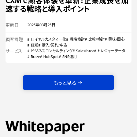
CXMで顧客体験を革新！企業成長を加
速する戦略と導入ポイント
更新日
2025年03月25日
顧客課題
# ロイヤルカスタマー化
# 戦略検討
# 比較/検討
# 興味/関心
# 認知
# 購入/契約/申込
サービス
# ビジネスコンサルティング
# Salesforce
# トレジャーデータ
# Braze
# HubSpot
# SNS運用
もっと見る
Whitepaper