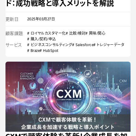
ド：成功戦略と導入メリットを解説
更新日
2025年03月27日
顧客課題
# ロイヤルカスタマー化
# 比較/検討
# 興味/関心
# 購入/契約/申込
サービス
# ビジネスコンサルティング
# Salesforce
# トレジャーデータ
# Braze
# HubSpot