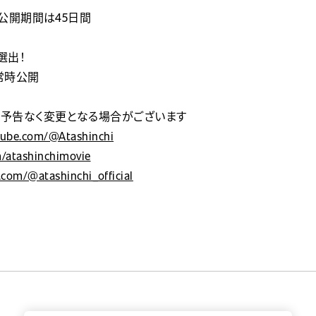
公開期間は45日間
選出！
常時公開
予告なく変更となる場合がございます
utube.com/@Atashinchi
om/atashinchimovie
.com/@atashinchi_official