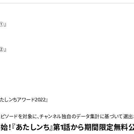
①』
②』
しンちアワード2022』
されたエピソードを対象に、チャンネル独自のデータ集計に基づいて選
開始！『あたしンち』第1話から期間限定無料