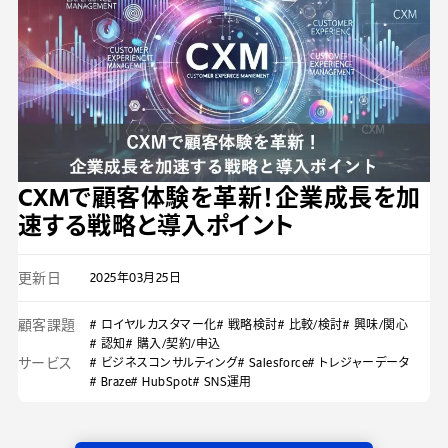
CXMで顧客体験を革新！企業成長を加
速する戦略と導入ポイント
更新日
2025年03月25日
顧客課題
# ロイヤルカスタマー化
# 戦略検討
# 比較/検討
# 興味/関心
# 認知
# 購入/契約/申込
サービス
# ビジネスコンサルティング
# Salesforce
# トレジャーデータ
# Braze
# HubSpot
# SNS運用