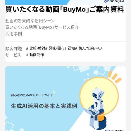
買いたくなる動画「BuyMo」ご案内資料
動画の効果的な活用シーン
買いたくなる動画「BuyMo」サービス紹介
活用事例
顧客課題
# 比較/検討
# 興味/関心
# 認知
# 購入/契約/申込
サービス
# 動画制作