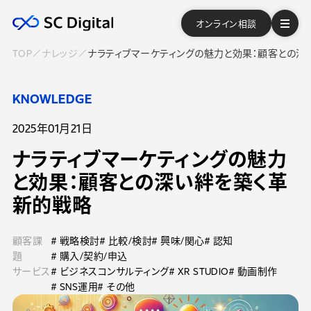
オンライン相談
TOP
ナレッジ
ナラティブマーケティングの魅力と効果：顧客との深
KNOWLEDGE
2025年01月21日
ナラティブマーケティングの魅力
と効果：顧客との深い絆を築く革
新的戦略
顧客課
# 戦略検討
# 比較/検討
# 興味/関心
# 認知
題
# 購入/契約/申込
サービス
# ビジネスコンサルティング
# XR STUDIO
# 動画制作
# SNS運用
# その他