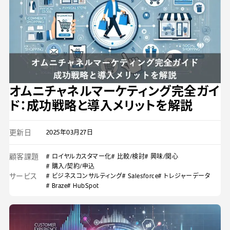
オムニチャネルマーケティング完全ガイ
ド：成功戦略と導入メリットを解説
更新日
2025年03月27日
顧客課題
# ロイヤルカスタマー化
# 比較/検討
# 興味/関心
# 購入/契約/申込
サービス
# ビジネスコンサルティング
# Salesforce
# トレジャーデータ
# Braze
# HubSpot