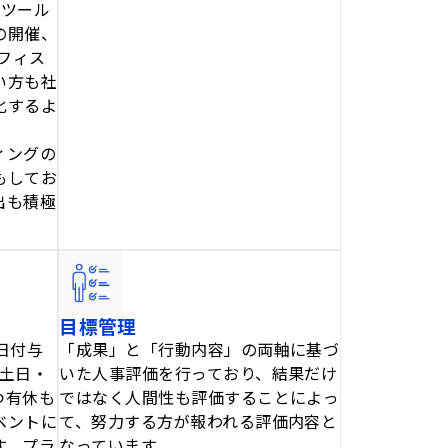
ンツール
の開催、
オフィス
い方も社
化するよ
ィングの
もしてお
出も積極
目標管理
日付与
「成果」と「行動内容」の両軸に基づ
（土日・
いた人事評価を行っており、結果だけ
つ有休も
ではなく人間性も評価することによっ
ベントに
て、努力する方が報われる評価内容と
す。プラ
なっています。