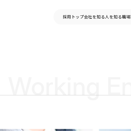
採用トップ
会社を知る
人を知る
職場
Working E