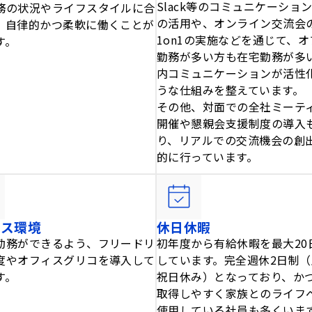
Slack等のコミュニケーショ
務の状況やライフスタイルに合
の活用や、オンライン交流会
、自律的かつ柔軟に働くことが
1on1の実施などを通じて、
す。
勤務が多い方も在宅勤務が多
内コミュニケーションが活性
うな仕組みを整えています。
その他、対面での全社ミーテ
開催や懇親会支援制度の導入
り、リアルでの交流機会の創
的に行っています。
ィス環境
休日休暇
勤務ができるよう、フリードリ
初年度から有給休暇を最大20
度やオフィスグリコを導入して
しています。完全週休2日制
す。
祝日休み）となっており、か
取得しやすく家族とのライフ
使用している社員も多くいま